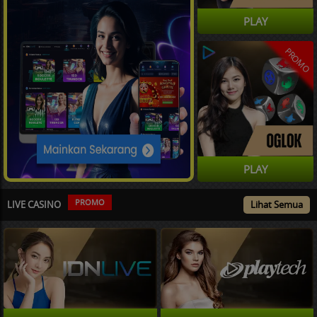
PLAY
PROMO
PLAY
PROMO
LIVE CASINO
Lihat Semua