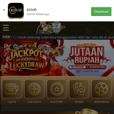
×
303VIP
Download
303VIP Mobile App
☰
NEW :
 | Untuk sekarang sudah bisa menggunakan lebih dari satu rek di akun | 303
DESKTOP
MASUK
SLOTS
LIVECASINO
ELOTTERY
POKER
SPORTBOOK