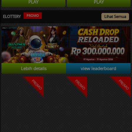
PLAY
PLAY
PROMO
ELOTTERY
Lihat Semua
Lebih details
view leaderboard
PROMO
PROMO
PROMO