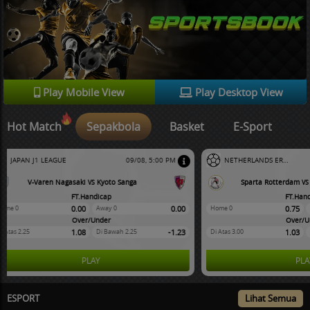
Play Mobile View
Play Desktop View
Hot Match
Sepakbola
Basket
E-Sport
NETHERLANDS EREDIVISI...
09/08, 5:15 PM
NETHERLANDS EREDIVISI...
Sparta Rotterdam
Feyenoord
PEC Zwo
VS
FT.Handicap
F
0.75
-0.75
1
Home 0
Away 0
Home 0
Over/Under
O
1.03
-1.16
-1
Di Atas 3.00
Di Bawah 3.00
Di Atas 3.25
PLAY
ESPORT
Lihat Semua