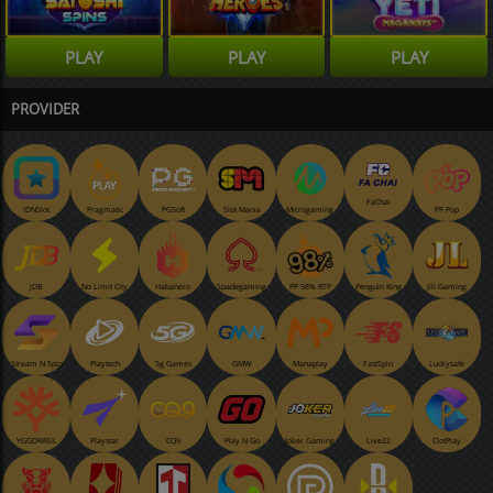
PLAY
PLAY
PLAY
PROVIDER
FaChai
IDNSlot
Pragmatic
PGSoft
Slot Mania
Microgaming
PP Pop
JDB
Habanero
Spadegaming
PP 98% RTP
Penguin King
Jili Gaming
No Limit City
Stream N Spin
Playtech
5g Games
GMW
Manaplay
FastSpin
Luckysafe
YGGDRASIL
Playstar
CQ9
Play N Go
Joker Gaming
Live22
ClotPlay