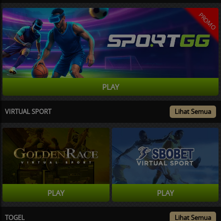
PROMO
PLAY
VIRTUAL SPORT
Lihat Semua
PLAY
PLAY
TOGEL
Lihat Semua